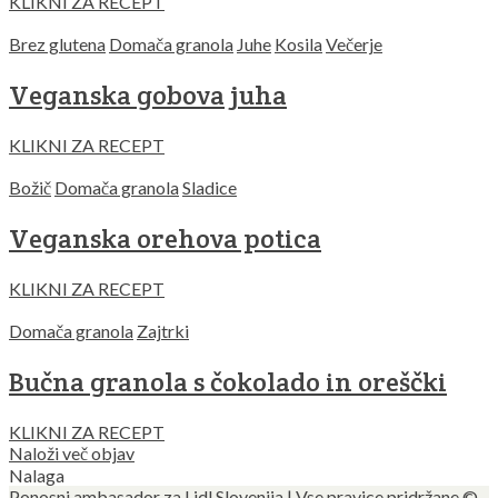
KLIKNI ZA RECEPT
Brez glutena
Domača granola
Juhe
Kosila
Večerje
Veganska gobova juha
KLIKNI ZA RECEPT
Božič
Domača granola
Sladice
Veganska orehova potica
KLIKNI ZA RECEPT
Domača granola
Zajtrki
Bučna granola s čokolado in oreščki
KLIKNI ZA RECEPT
Posts
Naloži več objav
Nalaga
Navigation
Ponosni ambasador za Lidl Slovenija | Vse pravice pridržane ©