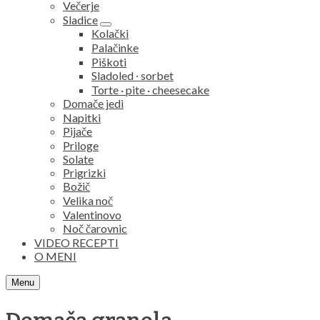
Večerje
Sladice
expand
Kolački
child
Palačinke
menu
Piškoti
Sladoled ∙ sorbet
Torte · pite · cheesecake
Domače jedi
Napitki
Pijače
Priloge
Solate
Prigrizki
Božič
Velika noč
Valentinovo
Noč čarovnic
VIDEO RECEPTI
O MENI
Search
Menu
Domača granola