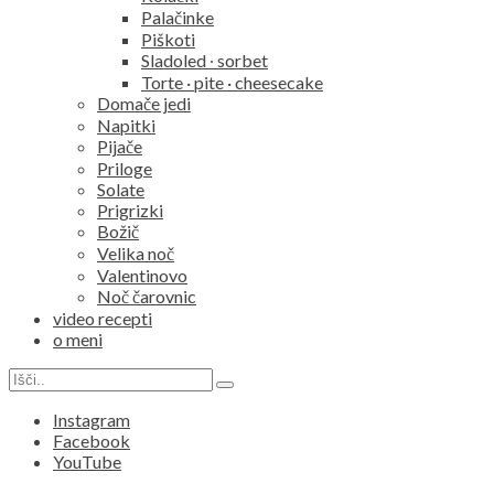
child
Palačinke
menu
Piškoti
Sladoled ∙ sorbet
Torte · pite · cheesecake
Domače jedi
Napitki
Pijače
Priloge
Solate
Prigrizki
Božič
Velika noč
Valentinovo
Noč čarovnic
video recepti
o meni
Search
Search
for:
Instagram
Facebook
YouTube