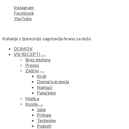
Instagram
Facebook
YouTube
Kuhanje z ljubeznijo zagotavlja hrano za dušo
DOMOV
VSI RECEPTI
expand
Brez glutena
child
Presno
menu
Zajtrki
expand
Kruh
child
Domača granola
menu
Namazi
Palačinke
Malica
Kosila
expand
Juhe
child
Priloge
menu
Testenine
Polpeti