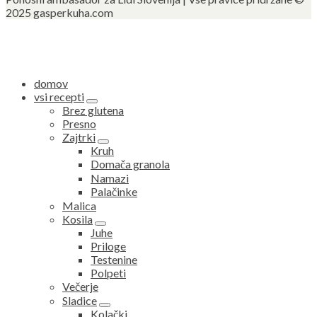
2025 gasperkuha.com
domov
vsi recepti
expand
Brez glutena
child
Presno
menu
Zajtrki
expand
Kruh
child
Domača granola
menu
Namazi
Palačinke
Malica
Kosila
expand
Juhe
child
Priloge
menu
Testenine
Polpeti
Večerje
Sladice
expand
Kolački