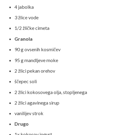
4 jabolka
3 žlice vode
1/2 žličke cimeta
Granola
90 g ovsenih kosmičev
95 g mandljeve moke
2 žlici pekan orehov
ščepec soli
2 žlici kokosovega olja, stopljenega
2 žlici agavinega sirup
vanilijev strok
Drugo
1x kokosov jogurt