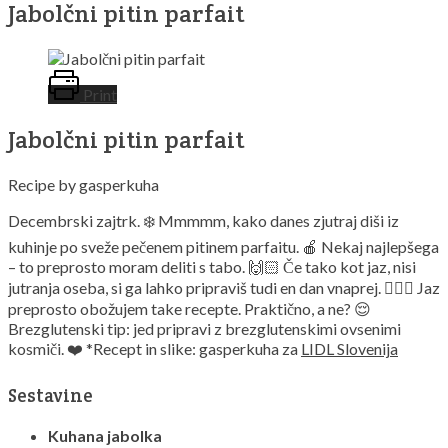
Jabolčni pitin parfait
Print
Jabolčni pitin parfait
Recipe by gasperkuha
Decembrski zajtrk. ❄️ Mmmmm, kako danes zjutraj diši iz
kuhinje po sveže pečenem pitinem parfaitu. 🍎 Nekaj najlepšega
– to preprosto moram deliti s tabo. 🙌🏻 Če tako kot jaz, nisi
jutranja oseba, si ga lahko pripraviš tudi en dan vnaprej. 🤷🏼‍♂️ Jaz
preprosto obožujem take recepte. Praktično, a ne? 😌
Brezglutenski tip: jed pripravi z brezglutenskimi ovsenimi
kosmiči. ❤️ *Recept in slike: gasperkuha za
LIDL Slovenija
Sestavine
Kuhana jabolka