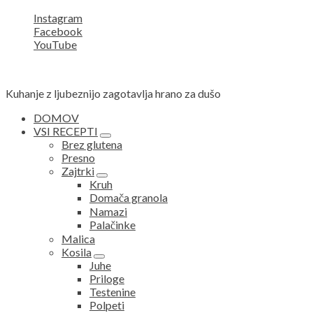
Instagram
Facebook
YouTube
Kuhanje z ljubeznijo zagotavlja hrano za dušo
DOMOV
VSI RECEPTI
expand
Brez glutena
child
Presno
menu
Zajtrki
expand
Kruh
child
Domača granola
menu
Namazi
Palačinke
Malica
Kosila
expand
Juhe
child
Priloge
menu
Testenine
Polpeti