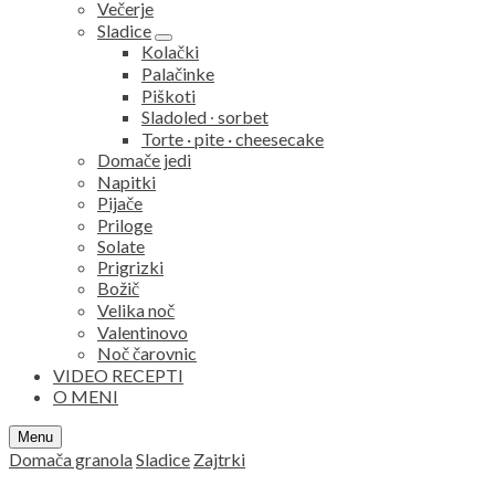
Večerje
Sladice
expand
Kolački
child
Palačinke
menu
Piškoti
Sladoled ∙ sorbet
Torte · pite · cheesecake
Domače jedi
Napitki
Pijače
Priloge
Solate
Prigrizki
Božič
Velika noč
Valentinovo
Noč čarovnic
VIDEO RECEPTI
O MENI
Search
Menu
Domača granola
Sladice
Zajtrki