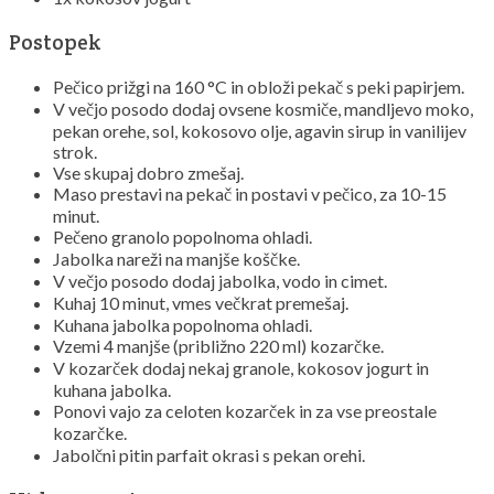
Postopek
Pečico prižgi na 160 °C in obloži pekač s peki papirjem.
V večjo posodo dodaj ovsene kosmiče, mandljevo moko,
pekan orehe, sol, kokosovo olje, agavin sirup in vanilijev
strok.
Vse skupaj dobro zmešaj.
Maso prestavi na pekač in postavi v pečico, za 10-15
minut.
Pečeno granolo popolnoma ohladi.
Jabolka nareži na manjše koščke.
V večjo posodo dodaj jabolka, vodo in cimet.
Kuhaj 10 minut, vmes večkrat premešaj.
Kuhana jabolka popolnoma ohladi.
Vzemi 4 manjše (približno 220 ml) kozarčke.
V kozarček dodaj nekaj granole, kokosov jogurt in
kuhana jabolka.
Ponovi vajo za celoten kozarček in za vse preostale
kozarčke.
Jabolčni pitin parfait okrasi s pekan orehi.