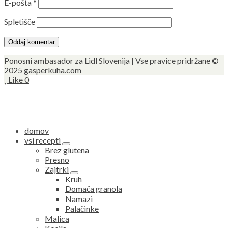
E-pošta
*
Spletišče
Ponosni ambasador za Lidl Slovenija | Vse pravice pridržane ©
2025 gasperkuha.com
Like
0
domov
vsi recepti
expand
Brez glutena
child
Presno
menu
Zajtrki
expand
Kruh
child
Domača granola
menu
Namazi
Palačinke
Malica