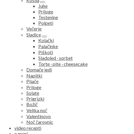
Kosila
expand
Juhe
child
Priloge
menu
Testenine
Polpeti
Večerje
Sladice
expand
Kolački
child
Palačinke
menu
Piškoti
Sladoled ∙ sorbet
Torte · pite · cheesecake
Domače jedi
Napitki
Pijače
Priloge
Solate
Prigrizki
Božič
Velika noč
Valentinovo
Noč čarovnic
video recepti
o meni