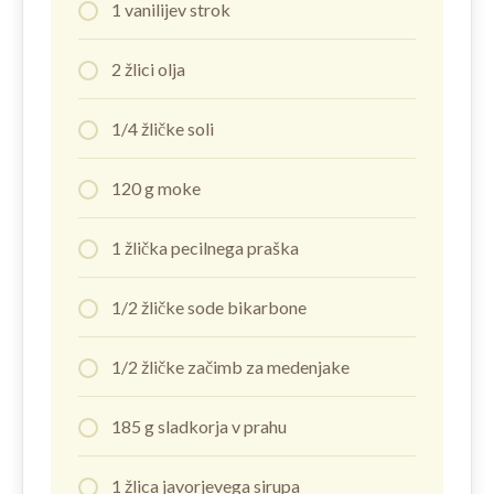
1 vanilijev strok
2 žlici olja
1/4 žličke soli
120 g moke
1 žlička pecilnega praška
1/2 žličke sode bikarbone
1/2 žličke začimb za medenjake
185 g sladkorja v prahu
1 žlica javorjevega sirupa