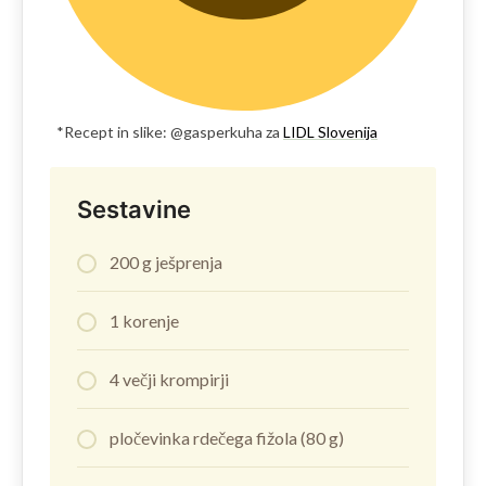
*Recept in slike: @gasperkuha za
LIDL Slovenija
Sestavine
200 g ješprenja
1 korenje
4 večji krompirji
pločevinka rdečega fižola (80 g)