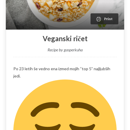
Print
Veganski ričet
Recipe by gasperkuha
Po 23 letih še vedno ena izmed mojih “top 5” najljubših
jedi.