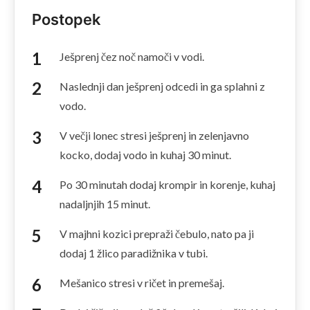
Postopek
Ješprenj čez noč namoči v vodi.
Naslednji dan ješprenj odcedi in ga splahni z
vodo.
V večji lonec stresi ješprenj in zelenjavno
kocko, dodaj vodo in kuhaj 30 minut.
Po 30 minutah dodaj krompir in korenje, kuhaj
nadaljnjih 15 minut.
V majhni kozici prepraži čebulo, nato pa ji
dodaj 1 žlico paradižnika v tubi.
Mešanico stresi v ričet in premešaj.