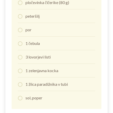
pločevinka čičerike (80 g)
peteršilj
por
1 čebula
3 lovorjevi listi
1 zelenjavna kocka
1 žlica paradižnika v tubi
sol, poper