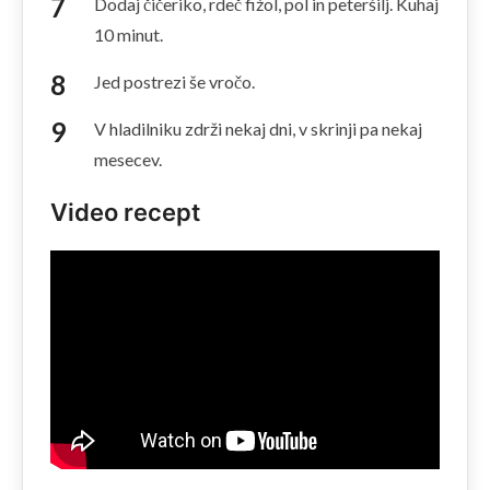
Dodaj čičeriko, rdeč fižol, pol in peteršilj. Kuhaj
10 minut.
Jed postrezi še vročo.
V hladilniku zdrži nekaj dni, v skrinji pa nekaj
mesecev.
Video recept