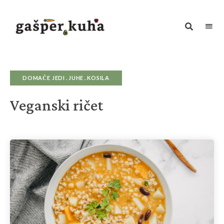
Kuhanje
z
ljubeznijo
zagotavlja
hrano
za
DOMAČE JEDI
JUHE
KOSILA
dušo
Veganski ričet