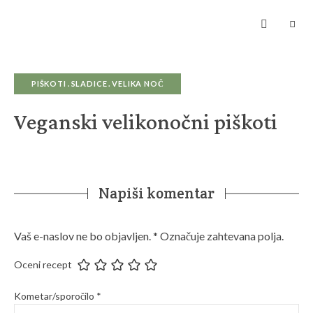
Kuhanje
z
ljubeznijo
zagotavlja
hrano
za
dušo
PIŠKOTI
SLADICE
VELIKA NOČ
Veganski velikonočni piškoti
Napiši komentar
Vaš e-naslov ne bo objavljen.
*
Označuje zahtevana polja.
Oceni recept
Kometar/sporočilo
*