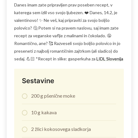
Danes imam zate pripravljen prav poseben recept, v
katerega sem izlil vso svojo ljubezen. ❤️ Danes, 14.2, je
valentinovo! ✨ Ne veš, kaj pripraviti za svojo boljšo
polovico? 🤔 Potem si na pravem naslovu, saj imam zate
recept za veganske vaflje z malinami in čokolado. 🤤
Romantično, ane? 🥰 Razveseli svojo boljšo polovico in jo
preseneti z najbolj romantičnim zajtrkom (ali sladico) do
sedaj. 💪🏻 *Recept in slike: gasperkuha za
LIDL Slovenija
Sestavine
200 g pšenične moke
10 g kakava
2 žlici kokosovega sladkorja