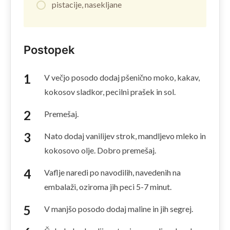
pistacije, nasekljane
Postopek
V večjo posodo dodaj pšenično moko, kakav,
kokosov sladkor, pecilni prašek in sol.
Premešaj.
Nato dodaj vanilijev strok, mandljevo mleko in
kokosovo olje. Dobro premešaj.
Vaflje naredi po navodilih, navedenih na
embalaži, oziroma jih peci 5-7 minut.
V manjšo posodo dodaj maline in jih segrej.