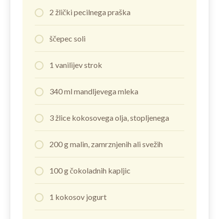
2 žlički pecilnega praška
ščepec soli
1 vanilijev strok
340 ml mandljevega mleka
3 žlice kokosovega olja, stopljenega
200 g malin, zamrznjenih ali svežih
100 g čokoladnih kapljic
1 kokosov jogurt