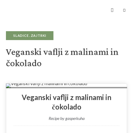
Kuhanje
z
ljubeznijo
zagotavlja
hrano
za
dušo
SLADICE
ZAJTRKI
Veganski vaflji z malinami in
čokolado
Print
Veganski vaflji z malinami in
čokolado
Recipe by gasperkuha