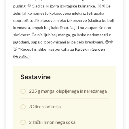
puding. 💛 Sladica, ki izvira iz kitajske kulinarike. 🇨🇳 Če
želiš, lahko namesto kokosovega mleka iz tetrapaka
uporabiš tudi kokosovo mleko iz konzerve (sladica bo bolj
kremasta, ampak bolj kalorična). Naj ti pa zaupam še eno
skrivnost. Če nisi ljubitelj manga, ga lahko nadomestiš z
jagodami, papajo, borovnicami ali pa celo breskvami. 😉🍓
🍑 *Recept in slike: gasperkuha za
Kalček
in
Garden
(Hrvaška)
Sestavine
225 g manga, olupljenega in narezanega
3 žlice sladkorja
2 žlički limoninega soka