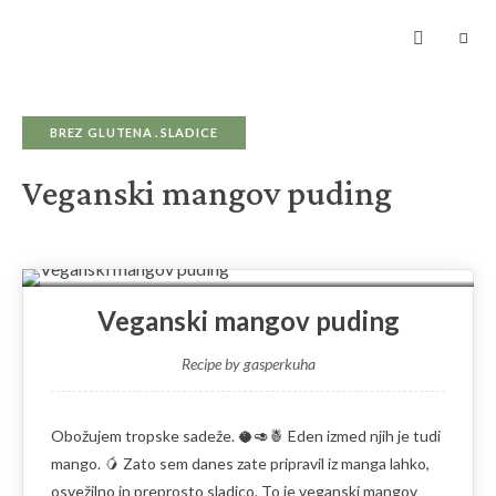
Kuhanje
z
ljubeznijo
zagotavlja
hrano
za
dušo
BREZ GLUTENA
SLADICE
Veganski mangov puding
Print
Veganski mangov puding
Recipe by gasperkuha
Obožujem tropske sadeže. 🥥🥑🍍 Eden izmed njih je tudi
mango. 🥭 Zato sem danes zate pripravil iz manga lahko,
osvežilno in preprosto sladico. To je veganski mangov