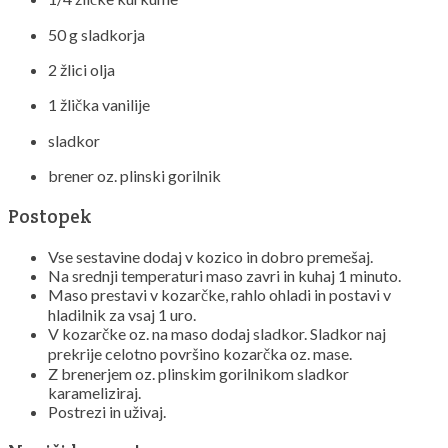
50 g sladkorja
2 žlici olja
1 žlička vanilije
sladkor
brener oz. plinski gorilnik
Postopek
Vse sestavine dodaj v kozico in dobro premešaj.
Na srednji temperaturi maso zavri in kuhaj 1 minuto.
Maso prestavi v kozarčke, rahlo ohladi in postavi v
hladilnik za vsaj 1 uro.
V kozarčke oz. na maso dodaj sladkor. Sladkor naj
prekrije celotno površino kozarčka oz. mase.
Z brenerjem oz. plinskim gorilnikom sladkor
karameliziraj.
Postrezi in uživaj.