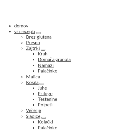
domov
vsi recepti
expand
Brez glutena
child
Presno
menu
Zajtrki
expand
Kruh
child
Domača granola
menu
Namazi
Palačinke
Malica
Kosila
expand
Juhe
child
Priloge
menu
Testenine
Polpeti
Večerje
Sladice
expand
Kolački
child
Palačinke
menu