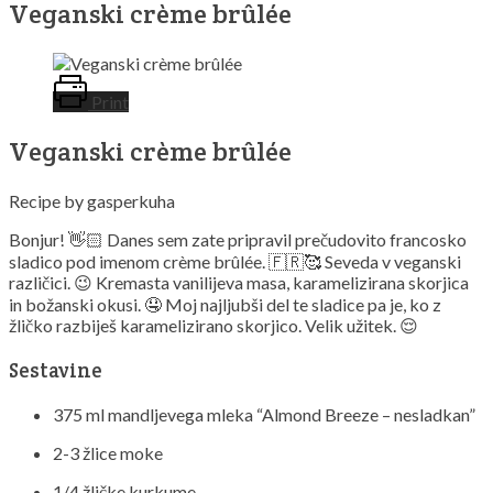
Veganski crème brûlée
Print
Veganski crème brûlée
Recipe by gasperkuha
Bonjur! 👋🏻 Danes sem zate pripravil prečudovito francosko
sladico pod imenom crème brûlée. 🇫🇷🥰 Seveda v veganski
različici. 😉 Kremasta vanilijeva masa, karamelizirana skorjica
in božanski okusi. 🤤 Moj najljubši del te sladice pa je, ko z
žličko razbiješ karamelizirano skorjico. Velik užitek. 😌
Sestavine
375 ml mandljevega mleka “Almond Breeze – nesladkan”
2-3 žlice moke
1/4 žličke kurkume