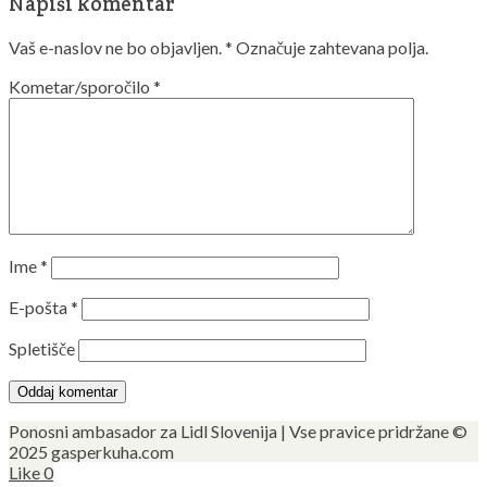
Napiši komentar
Vaš e-naslov ne bo objavljen.
*
Označuje zahtevana polja.
Kometar/sporočilo
*
Ime
*
E-pošta
*
Spletišče
Ponosni ambasador za Lidl Slovenija | Vse pravice pridržane ©
2025 gasperkuha.com
Like
0