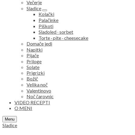
Večerje
Sladice
expand
Kolački
child
Palačinke
menu
Piškoti
Sladoled ∙ sorbet
Torte · pite · cheesecake
Domače jedi
Napitki
Pijače
Priloge
Solate
Prigrizki
Božič
Velika noč
Valentinovo
Noč čarovnic
VIDEO RECEPTI
O MENI
Search
Menu
Sladice