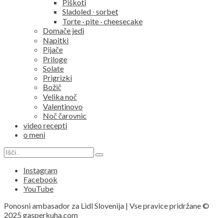
Piškoti
Sladoled ∙ sorbet
Torte · pite · cheesecake
Domače jedi
Napitki
Pijače
Priloge
Solate
Prigrizki
Božič
Velika noč
Valentinovo
Noč čarovnic
video recepti
o meni
Search
Search
for:
Instagram
Facebook
YouTube
Ponosni ambasador za Lidl Slovenija | Vse pravice pridržane ©
2025 gasperkuha.com