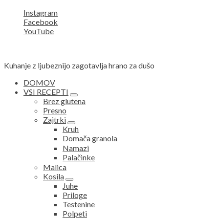
Instagram
Facebook
YouTube
Kuhanje z ljubeznijo zagotavlja hrano za dušo
DOMOV
VSI RECEPTI
expand
Brez glutena
child
Presno
menu
Zajtrki
expand
Kruh
child
Domača granola
menu
Namazi
Palačinke
Malica
Kosila
expand
Juhe
child
Priloge
menu
Testenine
Polpeti