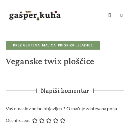
Kuhanje
z
ljubeznijo
zagotavlja
hrano
za
BREZ GLUTENA
MALICA
PRIGRIZKI
SLADICE
dušo
Veganske twix ploščice
Napiši komentar
Vaš e-naslov ne bo objavljen.
*
Označuje zahtevana polja.
Oceni recept