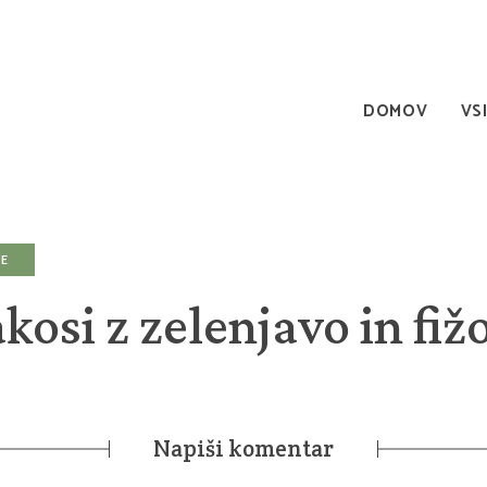
DOMOV
VS
E
akosi z zelenjavo in fi
Napiši komentar