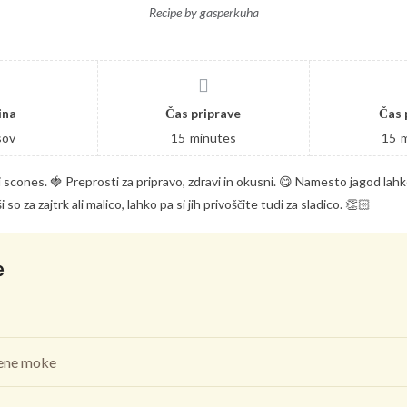
Recipe by gasperkuha
ina
Čas priprave
Čas 
sov
15
minutes
15
i scones. 🍓 Preprosti za pripravo, zdravi in okusni. 😋 Namesto jagod lah
 so za zajtrk ali malico, lahko pa si jih privoščite tudi za sladico. 👏🏻
e
ene moke