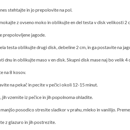
es stehtajte in jo prepolovite na pol.
okajte z ovseno moko in oblikujte en del testa v disk velikosti 2 
e prepolovljene jagode.
ela testa oblikujte drugi disk, debeline 2 cm, in ga postavite na jag
oti dnu in oblikujte maso v en disk. Skupni disk mase naj bo velik 4 
te na 8 kosov.
vite na pekač in pecite v pečici okoli 12-15 minut.
 jih vzemite iz pečice in jih popolnoma ohladite.
 manjšo posodico stresite sladkor v prahu, mleko in vanilijo. Preme
te z glazuro in jih postrezite.