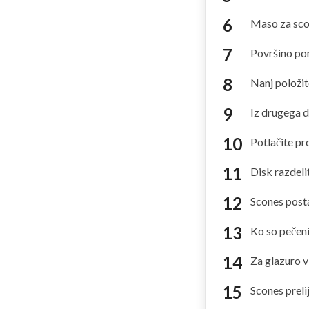
Maso za scon
Površino pom
Nanj položit
Iz drugega d
Potlačite pr
Disk razdeli
Scones posta
Ko so pečeni,
Za glazuro v
Scones prelij