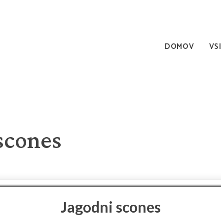
DOMOV
VS
scones
Jagodni scones