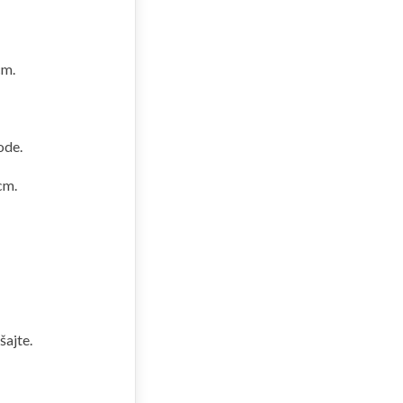
cm.
ode.
cm.
šajte.