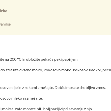
mleka
anilije
ite na 200 °C in obložite pekač s peki papirjem.
do stresite ovseno moko, kokosovo moko, kokosov sladkor, pecilni
sovo olje in z rokami zmešajte. Dobiti morate drobljivo zmes.
osovo mleko in zmešajte.
 mokra, zato morate biti bolj pazljivi pri ravnanju z njo.