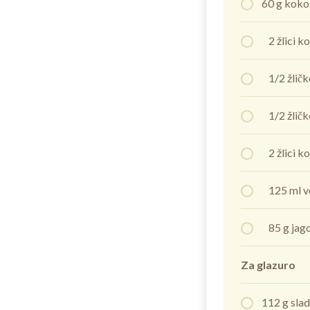
60 g kok
2 žlici k
1/2 žličk
1/2 žličke
2 žlici k
125 ml v
85 g jagod
Za glazuro
112 g slad