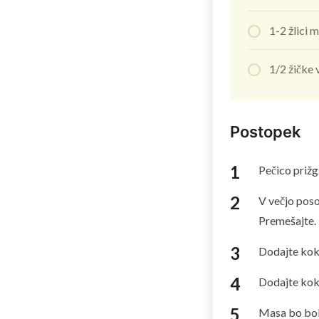
1-2 žlici 
1/2 žičke v
Postopek
Pečico prižg
V večjo poso
Premešajte.
Dodajte koko
Dodajte kok
Masa bo bolj