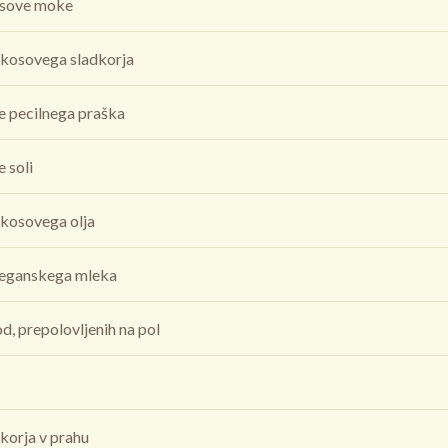
osove moke
okosovega sladkorja
e pecilnega praška
 soli
okosovega olja
eganskega mleka
, prepolovljenih na pol
korja v prahu