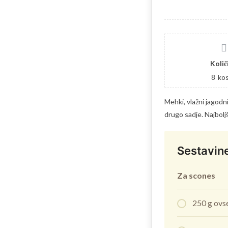
Količ
8
ko
Mehki, vlažni jagodn
drugo sadje. Najboljši
Sestavin
Za scones
250 g ovs