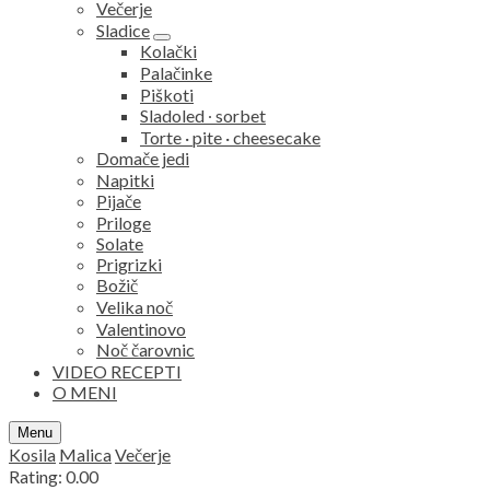
Večerje
Sladice
expand
Kolački
child
Palačinke
menu
Piškoti
Sladoled ∙ sorbet
Torte · pite · cheesecake
Domače jedi
Napitki
Pijače
Priloge
Solate
Prigrizki
Božič
Velika noč
Valentinovo
Noč čarovnic
VIDEO RECEPTI
O MENI
Search
Menu
Kosila
Malica
Večerje
Rating: 0.00