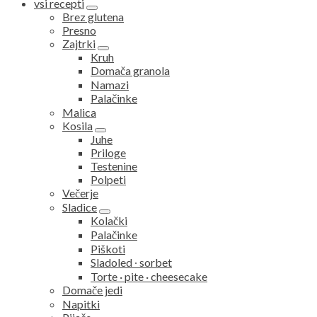
vsi recepti
expand
Brez glutena
child
Presno
menu
Zajtrki
expand
Kruh
child
Domača granola
menu
Namazi
Palačinke
Malica
Kosila
expand
Juhe
child
Priloge
menu
Testenine
Polpeti
Večerje
Sladice
expand
Kolački
child
Palačinke
menu
Piškoti
Sladoled ∙ sorbet
Torte · pite · cheesecake
Domače jedi
Napitki