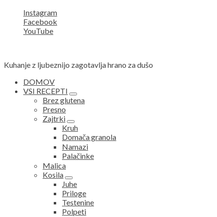
Instagram
Facebook
YouTube
Kuhanje z ljubeznijo zagotavlja hrano za dušo
DOMOV
VSI RECEPTI
expand
Brez glutena
child
Presno
menu
Zajtrki
expand
Kruh
child
Domača granola
menu
Namazi
Palačinke
Malica
Kosila
expand
Juhe
child
Priloge
menu
Testenine
Polpeti