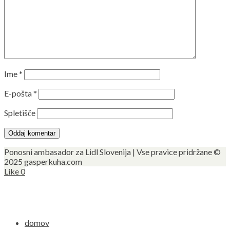
Ime
*
E-pošta
*
Spletišče
Ponosni ambasador za Lidl Slovenija | Vse pravice pridržane ©
2025 gasperkuha.com
Like
0
domov