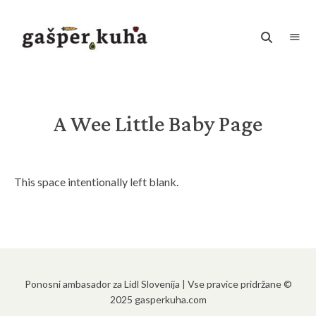
Kuhanje
z
ljubeznijo
zagotavlja
hrano
za
dušo
A Wee Little Baby Page
This space intentionally left blank.
Ponosni ambasador za Lidl Slovenija | Vse pravice pridržane ©
2025 gasperkuha.com