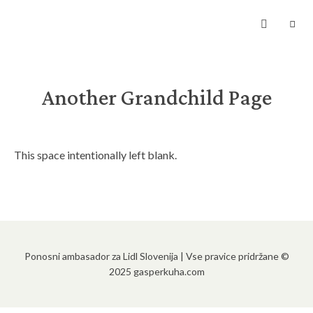
Kuhanje
z
ljubeznijo
zagotavlja
hrano
za
dušo
Another Grandchild Page
This space intentionally left blank.
Ponosni ambasador za Lidl Slovenija | Vse pravice pridržane ©
2025 gasperkuha.com