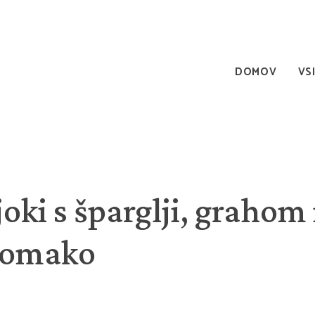
DOMOV
VS
oki s šparglji, grahom 
 omako